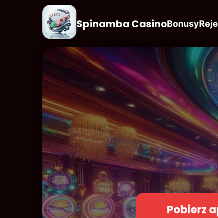
Spinamba Casino
Bonusy
Reje
Pobierz a