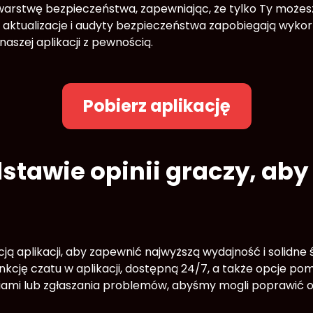
rstwę bezpieczeństwa, zapewniając, że tylko Ty możesz
e aktualizacje i audyty bezpieczeństwa zapobiegają wykor
aszej aplikacji z pewnością.
Pobierz aplikację
stawie opinii graczy, ab
cją aplikacji, aby zapewnić najwyższą wydajność i solidn
unkcję czatu w aplikacji, dostępną 24/7, a także opcje po
niami lub zgłaszania problemów, abyśmy mogli poprawić 