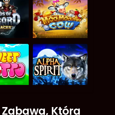
 Zabawa, Która