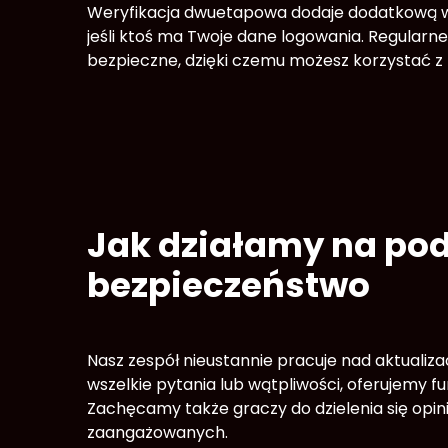
Weryfikacja dwuetapowa dodaje dodatkową wa
jeśli ktoś ma Twoje dane logowania. Regularn
bezpieczne, dzięki czemu możesz korzystać z n
Jak działamy na pod
bezpieczeństwo
Nasz zespół nieustannie pracuje nad aktualiza
wszelkie pytania lub wątpliwości, oferujemy f
Zachęcamy także graczy do dzielenia się opi
zaangażowanych.