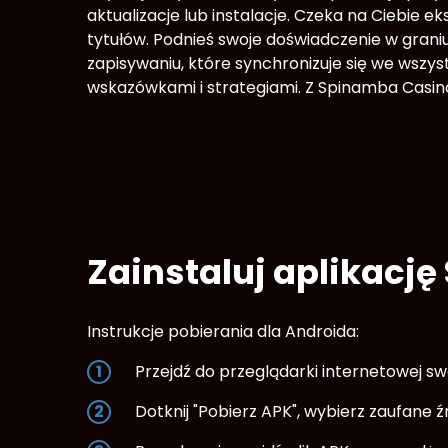
aktualizacje lub instalacje. Czeka na Ciebie 
tytułów. Podnieś swoje doświadczenie w gra
zapisywaniu, które synchronizuje się we wszys
wskazówkami i strategiami. Z Spinamba Casino 
Zainstaluj aplikacj
Instrukcje pobierania dla Androida:
Przejdź do przeglądarki internetowej swo
Dotknij "Pobierz APK", wybierz zaufane ź