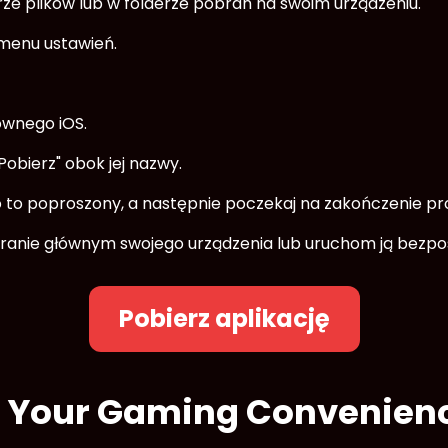
ze plików lub w folderze pobrań na swoim urządzeniu.
 menu ustawień.
ównego iOS.
Pobierz" obok jej nazwy.
 to poproszony, a następnie poczekaj na zakończenie pr
ekranie głównym swojego urządzenia lub uruchom ją bezp
Pobierz aplikację
n Your Gaming Convenien