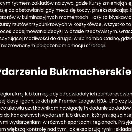
ącym rytmem zakładów na żywo, gdzie kursy zmieniają się
zję do obstawiania, gdy mecz się toczy, przekształcają
atorów w kulminacyjnych momentach – czy to błyskawiczn
nkursy rzutów trzypunktowych w koszykówce, wszystko to 
proces podejmowania decyzji w czasie rzeczywistym. Gra
kscytującej możliwości do drugiej w Spinamba Casino, gdzi
 niezrównanym połączeniem emocji i strategii.
arzenia Bukmacherskie 
gion, kraj lub turniej, aby odpowiadały ich zainteresowa
klasy ligach, takich jak Premier League, NBA, UFC czy La
ji, co ułatwia użytkownikom nawigację i składanie zakład
 do konkretnych wydarzeń lub drużyn, którymi są zainte
zymi wydarzeniami w różnych sportach i regionach. Przyja
 większą kontrolę nad tym, jak eksplorują rynki i składaj