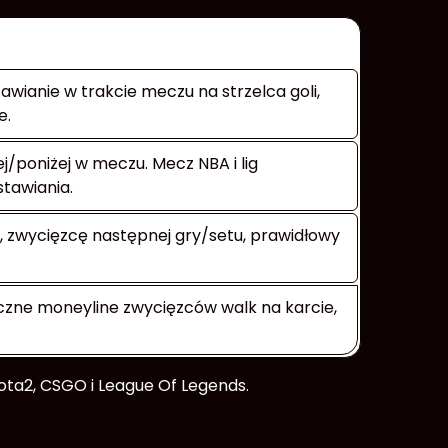
ianie w trakcie meczu na strzelca goli,
e.
/poniżej w meczu. Mecz NBA i lig
tawiania.
, zwycięzcę następnej gry/setu, prawidłowy
czne moneyline zwycięzców walk na karcie,
Dota2, CSGO i League Of Legends.