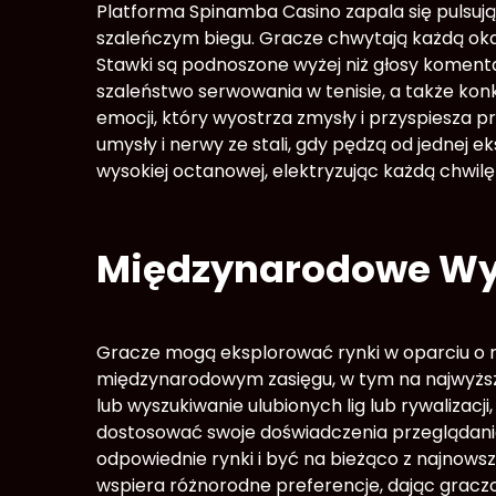
Platforma Spinamba Casino zapala się pulsuj
szaleńczym biegu. Gracze chwytają każdą oka
Stawki są podnoszone wyżej niż głosy koment
szaleństwo serwowania w tenisie, a także ko
emocji, który wyostrza zmysły i przyspiesza 
umysły i nerwy ze stali, gdy pędzą od jednej e
wysokiej octanowej, elektryzując każdą chwilę
Międzynarodowe Wyd
Gracze mogą eksplorować rynki w oparciu o re
międzynarodowym zasięgu, w tym na najwyższej 
lub wyszukiwanie ulubionych lig lub rywalizac
dostosować swoje doświadczenia przeglądania
odpowiednie rynki i być na bieżąco z najnows
wspiera różnorodne preferencje, dając graczom