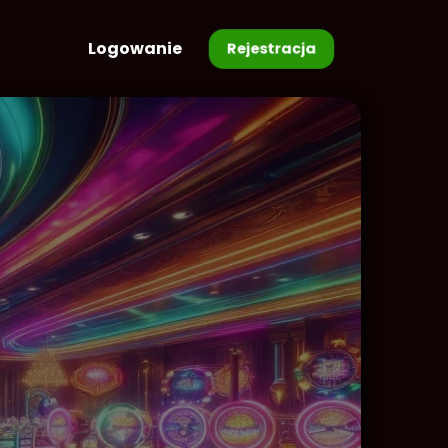
Logowanie
Rejestracja