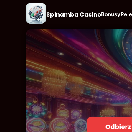
Spinamba Casino
Bonusy
Reje
Odbierz