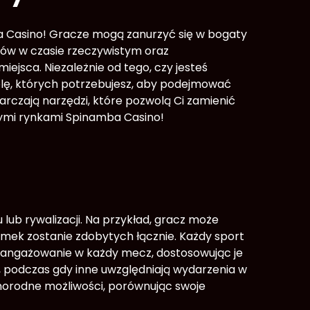
ba Casino! Gracze mogą zanurzyć się w bogaty
sów w czasie rzeczywistym oraz
ejsca. Niezależnie od tego, czy jesteś
olę, których potrzebujesz, aby podejmować
rczają narzędzi, które pozwolą Ci zamienić
anymi rynkami Spinamba Casino!
lub rywalizacji. Na przykład, gracz może
ramek zostanie zdobytych łącznie. Każdy sport
angażowanie w każdy mecz, dostosowując je
u, podczas gdy inne uwzględniają wydarzenia w
norodne możliwości, porównując swoje